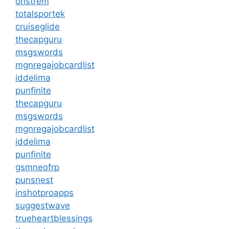
onstrem
totalsportek
cruiseglide
thecapguru
msgswords
mgnregajobcardlist
iddelima
punfinite
thecapguru
msgswords
mgnregajobcardlist
iddelima
punfinite
gsmneofrp
punsnest
inshotproapps
suggestwave
trueheartblessings