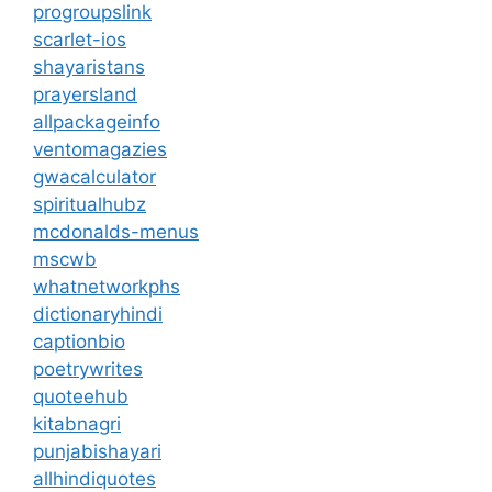
progroupslink
scarlet-ios
shayaristans
prayersland
allpackageinfo
ventomagazies
gwacalculator
spiritualhubz
mcdonalds-menus
mscwb
whatnetworkphs
dictionaryhindi
captionbio
poetrywrites
quoteehub
kitabnagri
punjabishayari
allhindiquotes