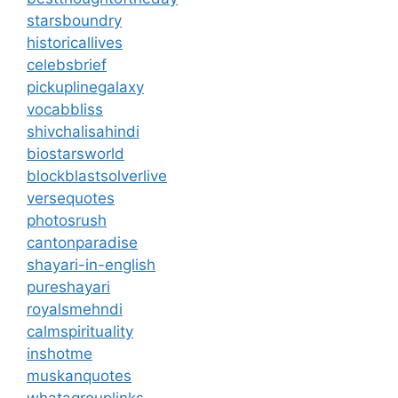
starsboundry
historicallives
celebsbrief
pickuplinegalaxy
vocabbliss
shivchalisahindi
biostarsworld
blockblastsolverlive
versequotes
photosrush
cantonparadise
shayari-in-english
pureshayari
royalsmehndi
calmspirituality
inshotme
muskanquotes
whatagrouplinks