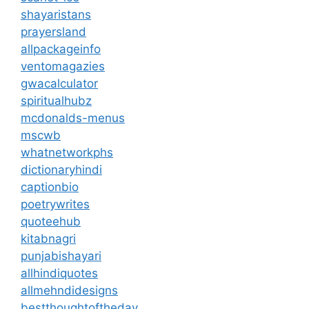
shayaristans
prayersland
allpackageinfo
ventomagazies
gwacalculator
spiritualhubz
mcdonalds-menus
mscwb
whatnetworkphs
dictionaryhindi
captionbio
poetrywrites
quoteehub
kitabnagri
punjabishayari
allhindiquotes
allmehndidesigns
bestthoughtoftheday