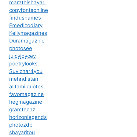
marathishayari
copyfontsonline
findusnames
Emedicodiary
Kellymagazines
Duramagazine
photosee
juicyjoycey
poetrylooks
Suvichar4you
mehndistan
alltamilquotes
favomagazine
hegmagazine
gramtechz
horizonlegends
photozdp
shayaritou