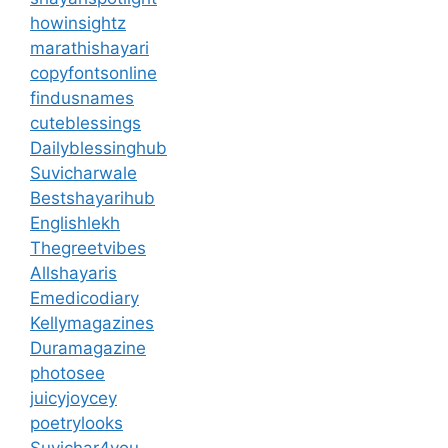
howinsightz
marathishayari
copyfontsonline
findusnames
cuteblessings
Dailyblessinghub
Suvicharwale
Bestshayarihub
Englishlekh
Thegreetvibes
Allshayaris
Emedicodiary
Kellymagazines
Duramagazine
photosee
juicyjoycey
poetrylooks
Suvichar4you