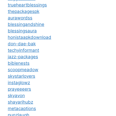
trueheartblessings
thepackagespk
aurawordss
blessingandshine
blessingsaura
honistaapkdownload
don-dae-bak
techyinformant
jazz-packages
biblenests
scoopmeadow
skystarlovers
instaglowz
prayeeeers
skyavon
shayarihubz
metacaptions
punzlaugh