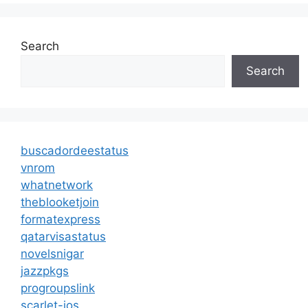
Search
Search
buscadordeestatus
vnrom
whatnetwork
theblooketjoin
formatexpress
qatarvisastatus
novelsnigar
jazzpkgs
progroupslink
scarlet-ios