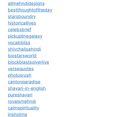
allmehndidesigns
bestthoughtoftheday
starsboundry
historicallives
celebsbrief
pickuplinegalaxy
vocabbliss
shivchalisahindi
biostarsworld
blockblastsolverlive
versequotes
photosrush
cantonparadise
shayari-in-english
pureshayari
royalsmehndi
calmspirituality
inshotme