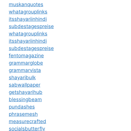
muskanquotes
whatagrouplinks
itsshayariinhindi
subdestagespreise
whatagrouplinks
itsshayariinhindi
subdestagespreise
fentomagazine
grammarglobe
grammarvista
shayaribulk
sabwallpaper
getshayarihub
blessingbeam
pundashes
phrasemesh
measurecrafted
socialsbutterfly