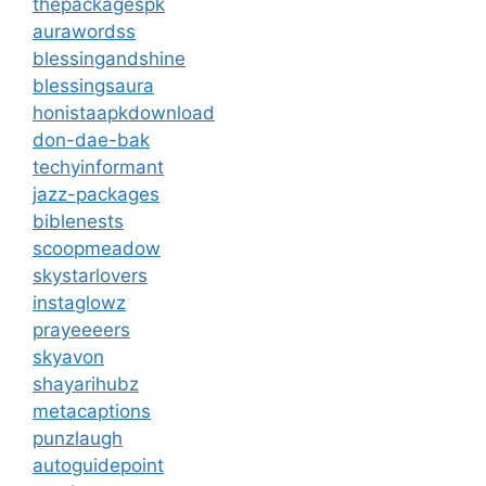
thepackagespk
aurawordss
blessingandshine
blessingsaura
honistaapkdownload
don-dae-bak
techyinformant
jazz-packages
biblenests
scoopmeadow
skystarlovers
instaglowz
prayeeeers
skyavon
shayarihubz
metacaptions
punzlaugh
autoguidepoint