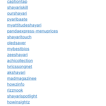
captiontap
shayariskill
ourshayari
pyaribaate
myattitudeshayari
pandaexpress-menuprices
shayaritouch
oledsaver
mybestbios
zeeshayari
achicollection
lyricssongnet
akshayari
madmagazinee
howzinfo
rizznook
shayarispotlight
howinsightz