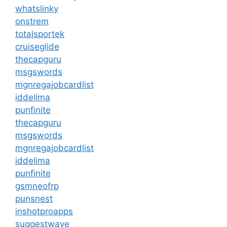
whatslinky
onstrem
totalsportek
cruiseglide
thecapguru
msgswords
mgnregajobcardlist
iddelima
punfinite
thecapguru
msgswords
mgnregajobcardlist
iddelima
punfinite
gsmneofrp
punsnest
inshotproapps
suggestwave