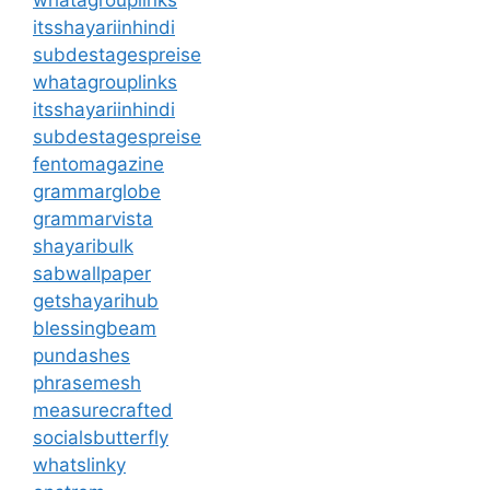
itsshayariinhindi
subdestagespreise
whatagrouplinks
itsshayariinhindi
subdestagespreise
fentomagazine
grammarglobe
grammarvista
shayaribulk
sabwallpaper
getshayarihub
blessingbeam
pundashes
phrasemesh
measurecrafted
socialsbutterfly
whatslinky