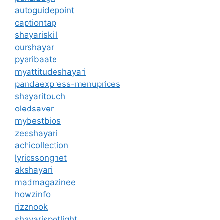
autoguidepoint
captiontap
shayariskill
ourshayari
pyaribaate
myattitudeshayari
pandaexpress-menuprices
shayaritouch
oledsaver
mybestbios
zeeshayari
achicollection
lyricssongnet
akshayari
madmagazinee
howzinfo
rizznook
shayarispotlight