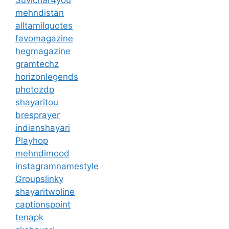
mehndistan
alltamilquotes
favomagazine
hegmagazine
gramtechz
horizonlegends
photozdp
shayaritou
bresprayer
indianshayari
Playhop
mehndimood
instagramnamestyle
Groupslinky
shayaritwoline
captionspoint
tenapk