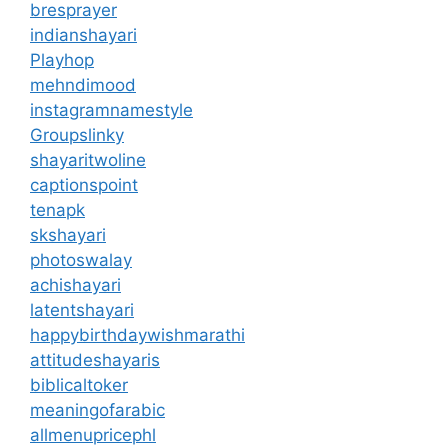
bresprayer
indianshayari
Playhop
mehndimood
instagramnamestyle
Groupslinky
shayaritwoline
captionspoint
tenapk
skshayari
photoswalay
achishayari
latentshayari
happybirthdaywishmarathi
attitudeshayaris
biblicaltoker
meaningofarabic
allmenupricephl